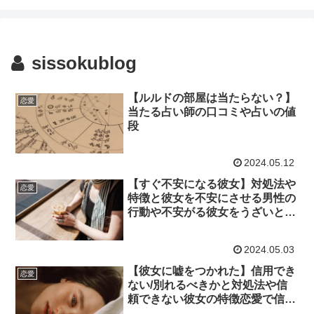
sissokublog
【ルルドの部屋は当たらない？】
恋愛
当たる占い師の口コミや占いの値
段
2024.05.12
【すぐ不安になる彼女】対処法や
恋愛
特徴と彼女を不安にさせる男性の
行動や不安がる彼女をうざいと感
じる理由
2024.05.03
【彼女に嘘をつかれた】信用でき
恋愛
ない/別れるべきかと対処法や信
頼できない彼女の特徴恋愛で信用
してもらうには